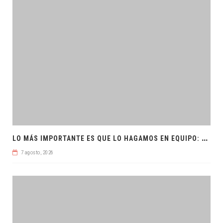
L
O MÁS IMPORTANTE ES QUE LO HAGAMOS EN EQUIPO: CPL
7 agosto, 2026