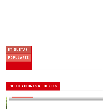
ETIQUETAS
POPULARES
PESCADORES RECIBEN EQUIPO DE
PUBLICACIONES RECIENTES
RADIOCOMUNICACIÓN
DESTACADAS