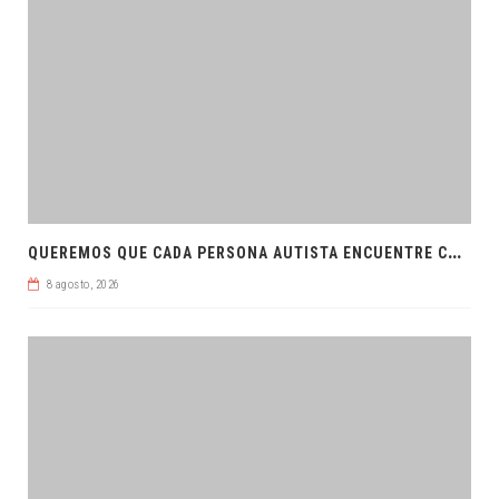
Q
UEREMOS QUE CADA PERSONA AUTISTA ENCUENTRE COMPRENSIÓN: JDM
8 agosto, 2026