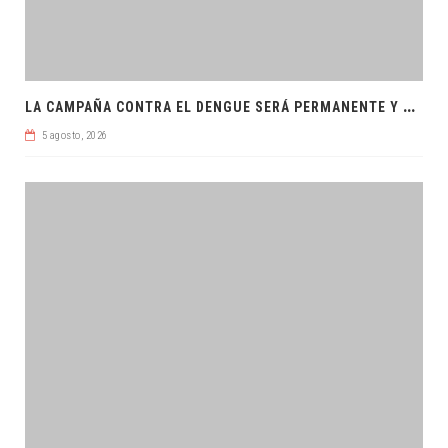
L
A CAMPAÑA CONTRA EL DENGUE SERÁ PERMANENTE Y ORDENADA
5 agosto, 2026