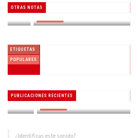
OTRAS NOTAS
ÁLVAREZ MAYNES PROMUEVE DENUNCIA POPULAR
DESTACADAS
ETIQUETAS
POPULARES
PESCADORES RECIBEN EQUIPO DE
PUBLICACIONES RECIENTES
RADIOCOMUNICACIÓN
DESTACADAS
¿Identificas este sonido?