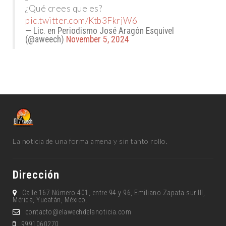
¿Qué crees que es?
pic.twitter.com/Ktb3FkrjW6
— Lic. en Periodismo José Aragón Esquivel
(@aweech)
November 5, 2024
La noticia de una forma amena y sin tanto rollo.
Dirección
Calle 167 Número 401, entre 94 y 96, Emiliano Zapata sur lll,
Mérida, Yucatán, México.
contacto@elawechdelanoticia.com
9991060270