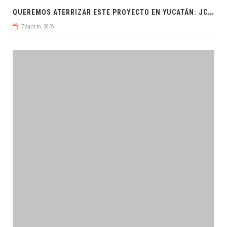
Q
UEREMOS ATERRIZAR ESTE PROYECTO EN YUCATÁN: JCRM
7 agosto, 2026