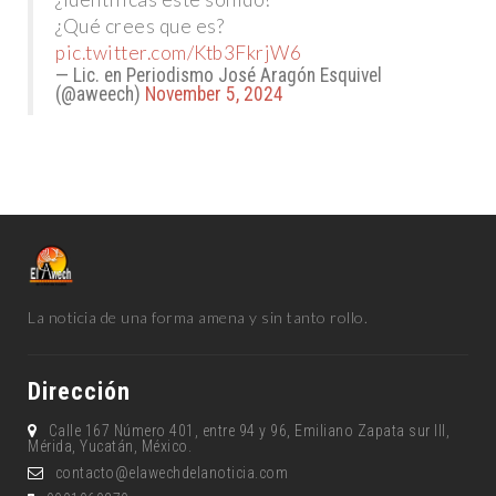
¿Qué crees que es?
pic.twitter.com/Ktb3FkrjW6
— Lic. en Periodismo José Aragón Esquivel
(@aweech)
November 5, 2024
La noticia de una forma amena y sin tanto rollo.
Dirección
Calle 167 Número 401, entre 94 y 96, Emiliano Zapata sur lll,
Mérida, Yucatán, México.
contacto@elawechdelanoticia.com