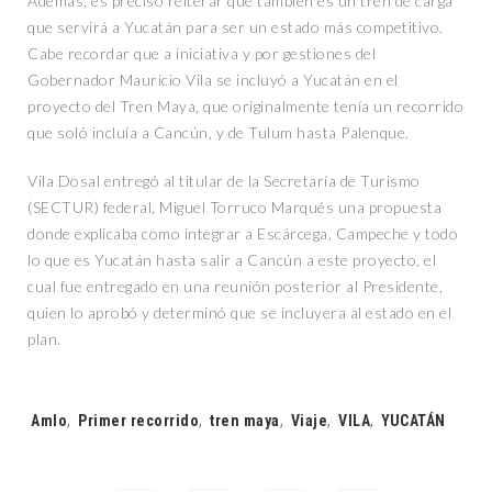
Además, es preciso reiterar que también es un tren de carga
que servirá a Yucatán para ser un estado más competitivo.
Cabe recordar que a iniciativa y por gestiones del
Gobernador Mauricio Vila se incluyó a Yucatán en el
proyecto del Tren Maya, que originalmente tenía un recorrido
que soló incluía a Cancún, y de Tulum hasta Palenque.
Vila Dosal entregó al titular de la Secretaría de Turismo
(SECTUR) federal, Miguel Torruco Marqués una propuesta
donde explicaba como integrar a Escárcega, Campeche y todo
lo que es Yucatán hasta salir a Cancún a este proyecto, el
cual fue entregado en una reunión posterior al Presidente,
quien lo aprobó y determinó que se incluyera al estado en el
plan.
Tags:
Amlo
,
Primer recorrido
,
tren maya
,
Viaje
,
VILA
,
YUCATÁN