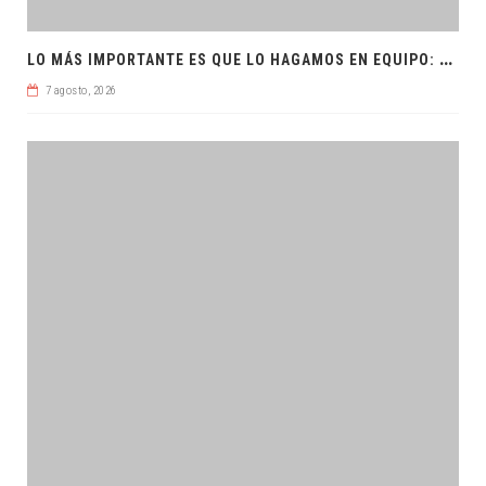
L
O MÁS IMPORTANTE ES QUE LO HAGAMOS EN EQUIPO: CPL
7 agosto, 2026