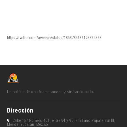
https://twitter.com/aweech/status/1853785686123364368
La noticia de una forma amena y sin tanto rollo.
Dirección
Calle 167 Número 401, entre 94 y 96, Emiliano Zapata sur lll,
Mérida, Yucatán, México.