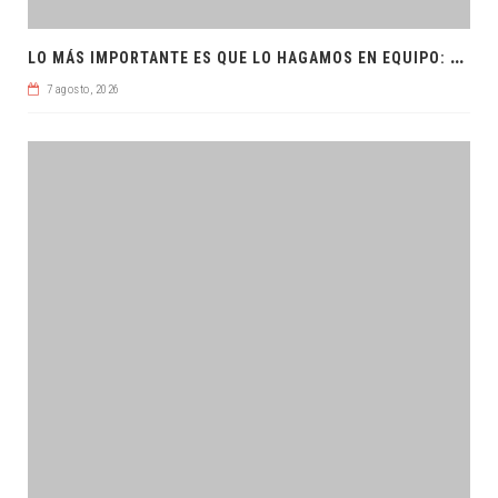
L
O MÁS IMPORTANTE ES QUE LO HAGAMOS EN EQUIPO: CPL
7 agosto, 2026