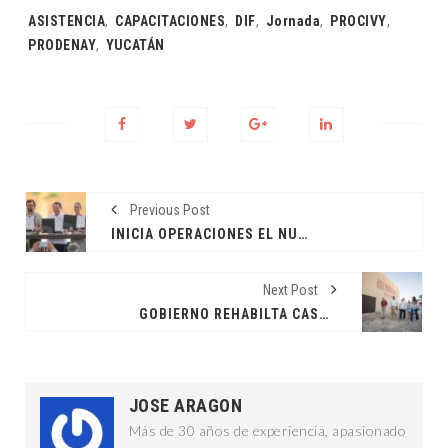
Tags:
ASISTENCIA
,
CAPACITACIONES
,
DIF
,
Jornada
,
PROCIVY
,
PRODENAY
,
YUCATÁN
Previous Post
INICIA OPERACIONES EL NUEVO HOSPITAL O´HORAN
Next Post
GOBIERNO REHABILTA CASA DE LA CULTURA DE TEKIT
JOSE ARAGON
Más de 30 años de experiencia, apasionado