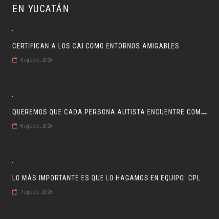
EN YUCATÁN
CERTIFICAN A LOS CAI COMO ENTORNOS AMIGABLES
8 agosto, 2026
Q
UEREMOS QUE CADA PERSONA AUTISTA ENCUENTRE COMPRENSIÓN: JDM
8 agosto, 2026
LO MÁS IMPORTANTE ES QUE LO HAGAMOS EN EQUIPO: CPL
7 agosto, 2026