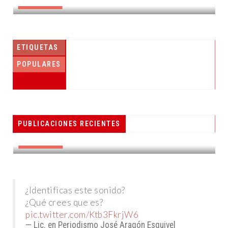
DESTACADAS
ETIQUETAS
POPULARES
PESCADORES RECIBEN EQUIPO DE
PUBLICACIONES RECIENTES
RADIOCOMUNICACIÓN
DESTACADAS
¿Identificas este sonido?
¿Qué crees que es?
pic.twitter.com/Ktb3FkrjW6
— Lic. en Periodismo José Aragón Esquivel