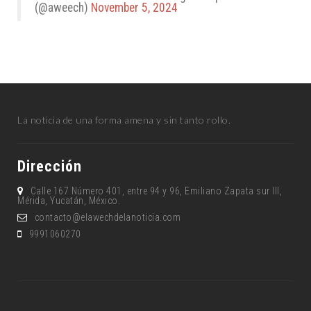
(@aweech)
November 5, 2024
La noticia de una forma amena y sin tanto rollo.
Dirección
Calle 167 Número 401, entre 94 y 96, Emiliano Zapata sur lll,
Mérida, Yucatán, México.
contacto@elawechdelanoticia.com
9991060270