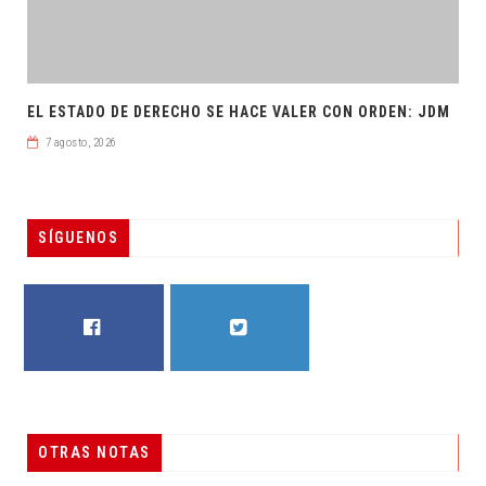
EL ESTADO DE DERECHO SE HACE VALER CON ORDEN: JDM
7 agosto, 2026
SÍGUENOS
FACEBOOK
TWITTER
OTRAS NOTAS
RESUELVEN DOS CASOS DE ENGAÑO TELEFÓNICO