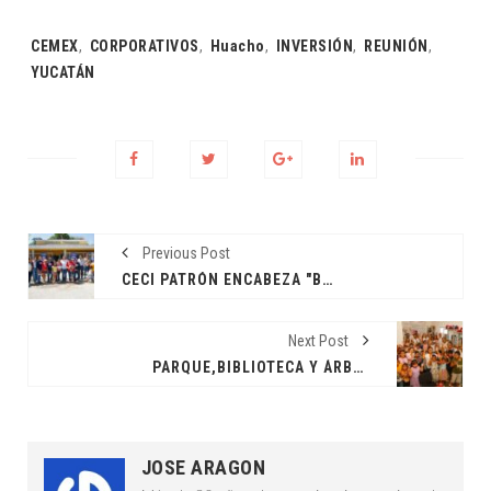
Tags:
CEMEX
,
CORPORATIVOS
,
Huacho
,
INVERSIÓN
,
REUNIÓN
,
YUCATÁN
Previous Post
CECI PATRÓN ENCABEZA "BRIGADA EN TU COMISARÍA"
Next Post
PARQUE,BIBLIOTECA Y ÁRBOL PATRIMONIO EN XCANATÚN
JOSE ARAGON