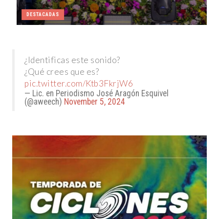
DESTACADAS
¿Identificas este sonido?
¿Qué crees que es?
pic.twitter.com/Ktb3FkrjW6
— Lic. en Periodismo José Aragón Esquivel
(@aweech)
November 5, 2024