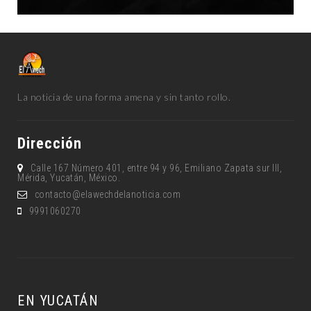
La noticia de una forma amena y sin tanto rollo.
Dirección
Calle 167 Número 401, entre 94 y 96, Emiliano Zapata sur lll,
Mérida, Yucatán, México.
contacto@elawechdelanoticia.com
9991060270
EN YUCATÁN