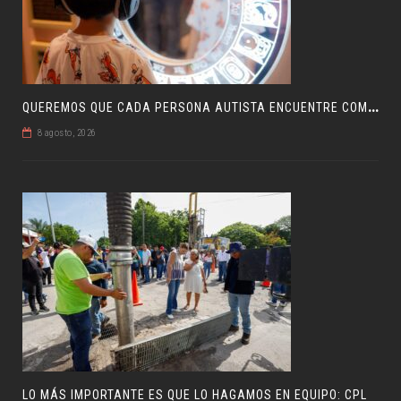
Q
UEREMOS QUE CADA PERSONA AUTISTA ENCUENTRE COMPRENSIÓN: JDM
8 agosto, 2026
LO MÁS IMPORTANTE ES QUE LO HAGAMOS EN EQUIPO: CPL