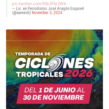
pic.twitter.com/Ktb3FkrjW6
— Lic. en Periodismo José Aragón Esquivel
(@aweech)
November 5, 2024