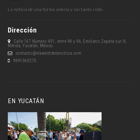
La noticia de una forma amena y sin tanto rollo.
Dirección
Calle 167 Número 401, entre 94 y 96, Emiliano Zapata sur lll,
Mérida, Yucatán, México.
contacto@elawechdelanoticia.com
9991060270
EN YUCATÁN