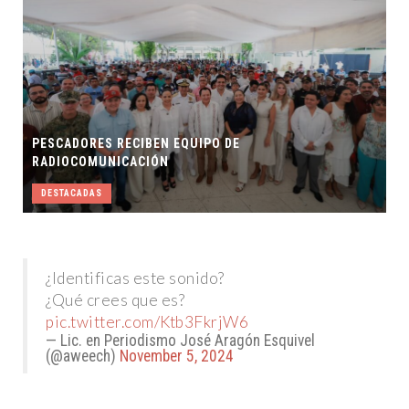
PESCADORES RECIBEN EQUIPO DE
RADIOCOMUNICACIÓN
DESTACADAS
¿Identificas este sonido?
¿Qué crees que es?
pic.twitter.com/Ktb3FkrjW6
— Lic. en Periodismo José Aragón Esquivel
(@aweech)
November 5, 2024