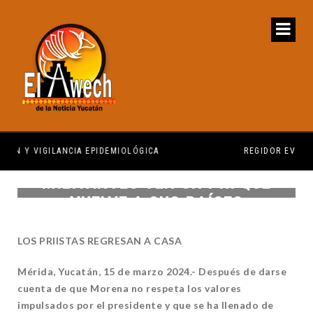
REGIDOR EVALÚA DIVERSAS PETICIONES CIUDADANAS
QUE
MILITANTES VEN UN PRI QUE
VUELVE A SUS RAÍCES
LOS PRIISTAS REGRESAN A CASA
Mérida, Yucatán, 15 de marzo 2024.- Después de darse
cuenta de que Morena no respeta los valores
impulsados por el presidente y que se ha llenado de