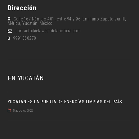
Dirección
Calle 167 Número 401, entre 94 y 96, Emiliano Zapata sur lll,
Mérida, Yucatán, México.
contacto@elawechdelanoticia.com
9991060270
EN YUCATÁN
YUCATÁN ES LA PUERTA DE ENERGÍAS LIMPIAS DEL PAÍS
5 agosto, 2026