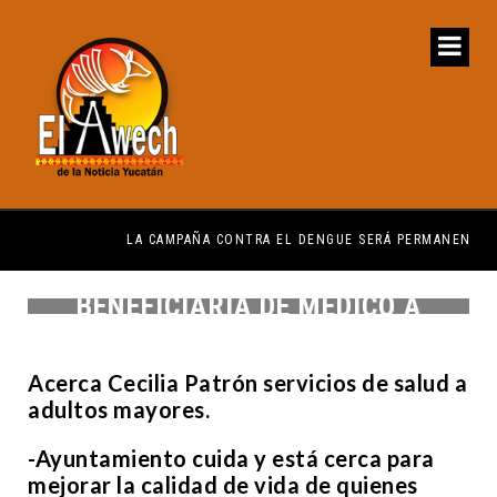
LA CAMPAÑA CONTRA EL DENGUE SERÁ PERMANENTE Y ORDENADA
IMS
CECI PATRÓN VISITA A
BENEFICIARIA DE MÉDICO A
DOMICLIO
Acerca Cecilia Patrón servicios de salud a
adultos mayores.
-Ayuntamiento cuida y está cerca para
mejorar la calidad de vida de quienes