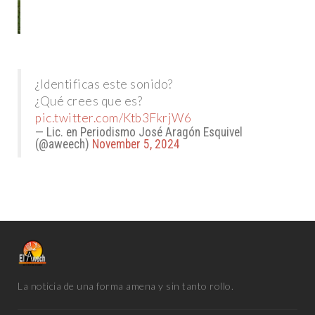
¿Identificas este sonido?
¿Qué crees que es?
pic.twitter.com/Ktb3FkrjW6
— Lic. en Periodismo José Aragón Esquivel
(@aweech)
November 5, 2024
La noticia de una forma amena y sin tanto rollo.