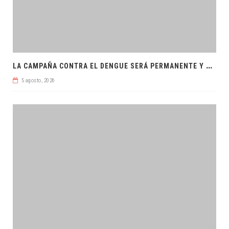
L
A CAMPAÑA CONTRA EL DENGUE SERÁ PERMANENTE Y ORDENADA
5 agosto, 2026