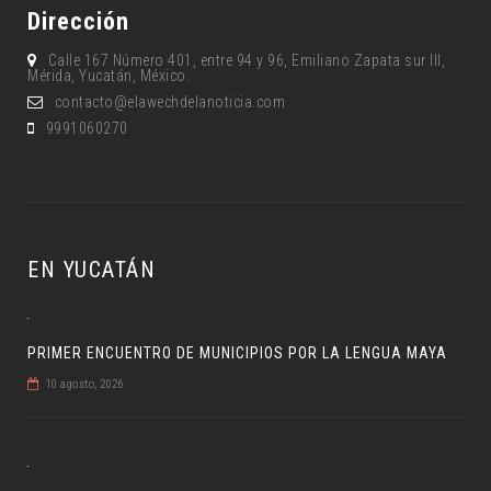
Dirección
Calle 167 Número 401, entre 94 y 96, Emiliano Zapata sur lll,
Mérida, Yucatán, México.
contacto@elawechdelanoticia.com
9991060270
EN YUCATÁN
PRIMER ENCUENTRO DE MUNICIPIOS POR LA LENGUA MAYA
10 agosto, 2026