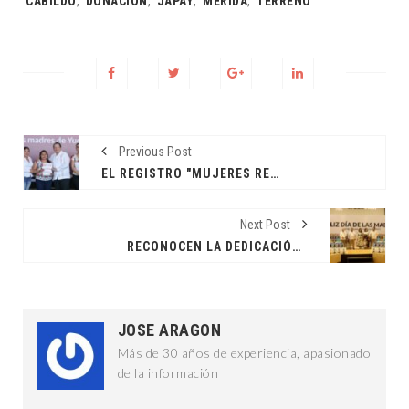
CABILDO
,
DONACIÓN
,
JAPAY
,
MÉRIDA
,
TERRENO
Previous Post
EL REGISTRO "MUJERES RENACIMIENTO" CONTINUA
Next Post
RECONOCEN LA DEDICACIÓN Y ESFUERZO DE MADRES TRABAJADORAS
JOSE ARAGON
Más de 30 años de experiencia, apasionado
de la información