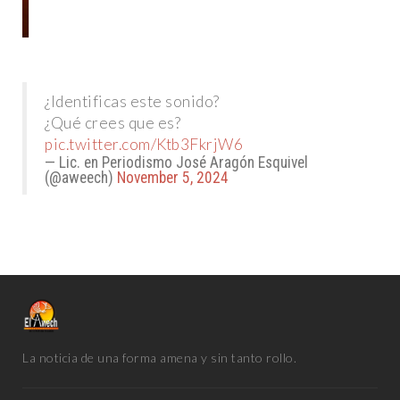
¿Identificas este sonido?
¿Qué crees que es?
pic.twitter.com/Ktb3FkrjW6
— Lic. en Periodismo José Aragón Esquivel
(@aweech)
November 5, 2024
La noticia de una forma amena y sin tanto rollo.