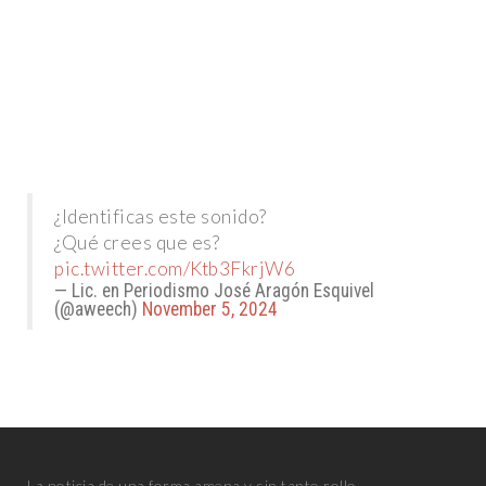
¿Identificas este sonido?
¿Qué crees que es?
pic.twitter.com/Ktb3FkrjW6
— Lic. en Periodismo José Aragón Esquivel
(@aweech)
November 5, 2024
La noticia de una forma amena y sin tanto rollo.