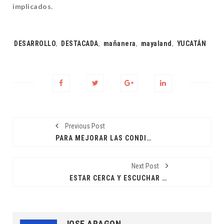
implicados.
Tags:
DESARROLLO
,
DESTACADA
,
mañanera
,
mayaland
,
YUCATÁN
Previous Post
PARA MEJORAR LAS CONDICIONES DE VIDA DE PESCADORES YUCATECOS
Next Post
ESTAR CERCA Y ESCUCHAR A LAS FAMILIAS ES LA NUEVA FORMA DE GOBERNAR: CPL
JOSE ARAGON