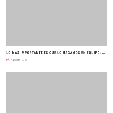
L
O MÁS IMPORTANTE ES QUE LO HAGAMOS EN EQUIPO: CPL
7 agosto, 2026