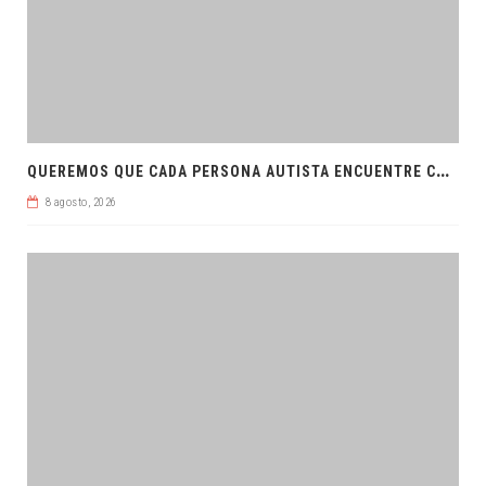
Q
UEREMOS QUE CADA PERSONA AUTISTA ENCUENTRE COMPRENSIÓN: JDM
8 agosto, 2026