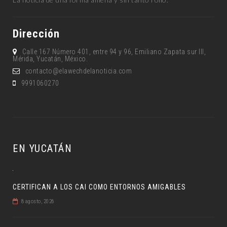
Dirección
Calle 167 Número 401, entre 94 y 96, Emiliano Zapata sur lll,
Mérida, Yucatán, México.
contacto@elawechdelanoticia.com
9991060270
EN YUCATÁN
CERTIFICAN A LOS CAI COMO ENTORNOS AMIGABLES
8 agosto, 2026