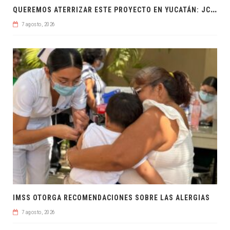
Q
UEREMOS ATERRIZAR ESTE PROYECTO EN YUCATÁN: JCRM
7 agosto, 2026
IMSS OTORGA RECOMENDACIONES SOBRE LAS ALERGIAS
7 agosto, 2026