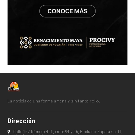
La noticia de una forma amena y sin tanto rollo.
Dirección
Calle 167 Número 401, entre 94 y 96, Emiliano Zapata sur lll,