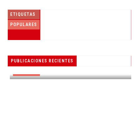
ETIQUETAS
POPULARES
PESCADORES RECIBEN EQUIPO DE
PUBLICACIONES RECIENTES
RADIOCOMUNICACIÓN
DESTACADAS