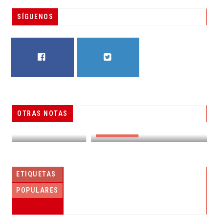
SÍGUENOS
FACEBOOK
TWITTER
OTRAS NOTAS
RESUELVEN DOS CASOS DE ENGAÑO TELEFÓNICO
DESTACADAS
ETIQUETAS
POPULARES