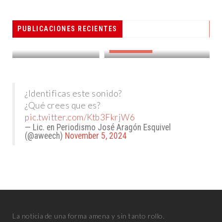
PESCADORES RECIBEN EQUIPO DE
PUBLICACIONES RECIENTES
RADIOCOMUNICACIÓN
DESTACADAS
¿Identificas este sonido?
¿Qué crees que es?
pic.twitter.com/Ktb3FkrjW6
— Lic. en Periodismo José Aragón Esquivel
(@aweech)
November 5, 2024
La noticia de una forma amena y sin tanto rollo.