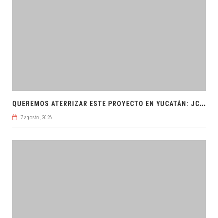
Q
UEREMOS ATERRIZAR ESTE PROYECTO EN YUCATÁN: JCRM
7 agosto, 2026