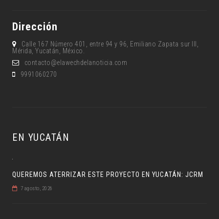
Dirección
Calle 167 Número 401, entre 94 y 96, Emiliano Zapata sur lll,
Mérida, Yucatán, México.
contacto@elawechdelanoticia.com
9991060270
EN YUCATÁN
QUEREMOS ATERRIZAR ESTE PROYECTO EN YUCATÁN: JCRM
7 agosto, 2026