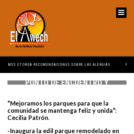
ERGIAS
MÉRIDANOS MERECEN TENER SERVICIOS PÚBLICOS
PARA QUE LOS PARQUES SEAN
PUNTO DE ENCUENTRO Y
DIVERSIÓN: CPL
“Mejoramos los parques para que la
comunidad se mantenga feliz y unida”:
Cecilia Patrón.
-Inaugura la edil parque remodelado en