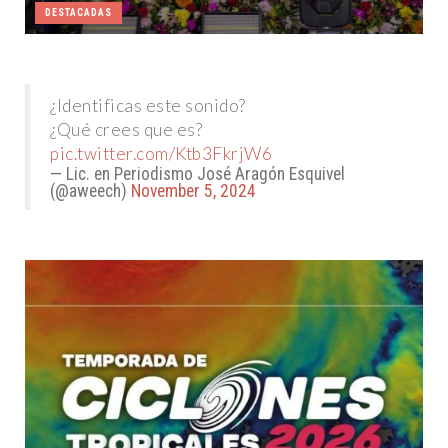
¿Identificas este sonido?
¿Qué crees que es?
pic.twitter.com/Ktb3FkrjW6
— Lic. en Periodismo José Aragón Esquivel
(@aweech)
November 5, 2024