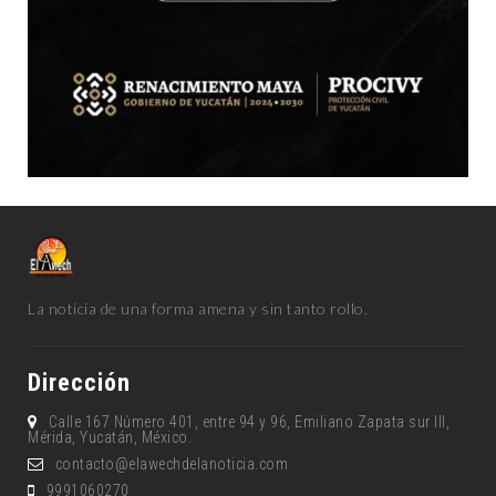
La noticia de una forma amena y sin tanto rollo.
Dirección
Calle 167 Número 401, entre 94 y 96, Emiliano Zapata sur lll,
Mérida, Yucatán, México.
contacto@elawechdelanoticia.com
9991060270