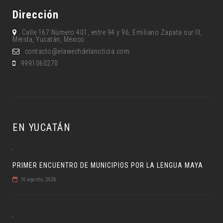
Dirección
Calle 167 Número 401, entre 94 y 96, Emiliano Zapata sur lll,
Mérida, Yucatán, México.
contacto@elawechdelanoticia.com
9991060270
EN YUCATÁN
PRIMER ENCUENTRO DE MUNICIPIOS POR LA LENGUA MAYA
10 agosto, 2026