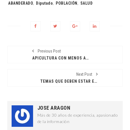
Tags:
ABANDERADO
,
Diputado
,
POBLACIÓN
,
SALUD
Previous Post
APICULTURA CON MENOS APOYOS: JCRM
Next Post
TEMAS QUE DEBEN ESTAR EN LA AGENDA PÚBLICA: VGH
JOSE ARAGON
Más de 30 años de experiencia, apasionado
de la información