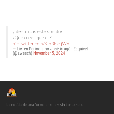
¿Identificas este sonido?
¿Qué crees que es?
pic.twitter.com/Ktb3FkrjW6
— Lic. en Periodismo José Aragón Esquivel
(@aweech)
November 5, 2024
La noticia de una forma amena y sin tanto rollo.