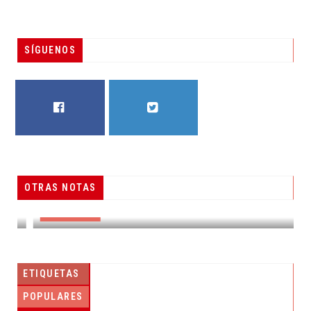
SÍGUENOS
FACEBOOK
TWITTER
OTRAS NOTAS
RESUELVEN DOS CASOS DE ENGAÑO TELEFÓNICO
DESTACADAS
ETIQUETAS
POPULARES