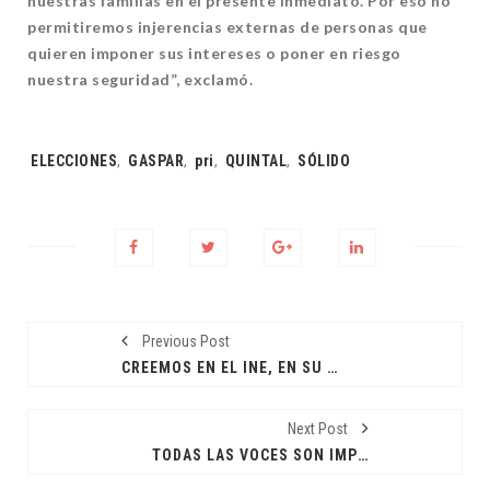
nuestras familias en el presente inmediato. Por eso no
permitiremos injerencias externas de personas que
quieren imponer sus intereses o poner en riesgo
nuestra seguridad”, exclamó.
Tags:
ELECCIONES
,
GASPAR
,
pri
,
QUINTAL
,
SÓLIDO
Previous Post
CREEMOS EN EL INE, EN SU IMPARCIALIDAD Y LEALTAD: JJC
Next Post
TODAS LAS VOCES SON IMPORTANTES