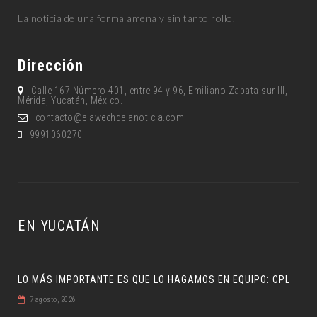
La noticia de una forma amena y sin tanto rollo.
Dirección
Calle 167 Número 401, entre 94 y 96, Emiliano Zapata sur lll,
Mérida, Yucatán, México.
contacto@elawechdelanoticia.com
9991060270
EN YUCATÁN
LO MÁS IMPORTANTE ES QUE LO HAGAMOS EN EQUIPO: CPL
7 agosto, 2026