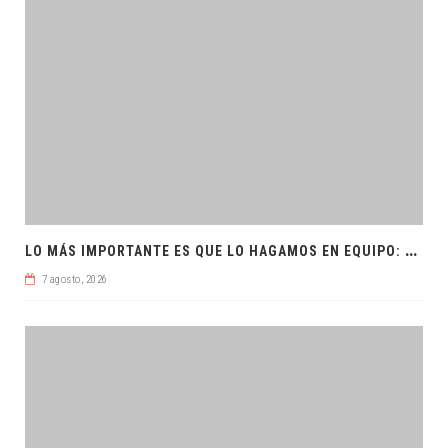
L
O MÁS IMPORTANTE ES QUE LO HAGAMOS EN EQUIPO: CPL
7 agosto, 2026