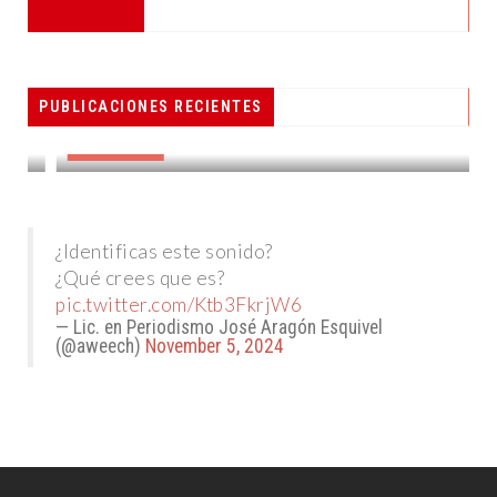
PESCADORES RECIBEN EQUIPO DE
PUBLICACIONES RECIENTES
RADIOCOMUNICACIÓN
DESTACADAS
¿Identificas este sonido?
¿Qué crees que es?
pic.twitter.com/Ktb3FkrjW6
— Lic. en Periodismo José Aragón Esquivel
(@aweech)
November 5, 2024