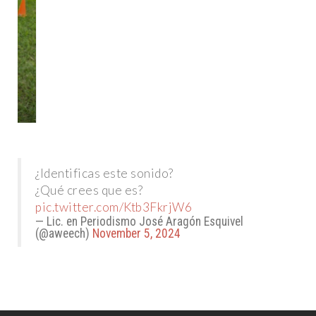
¿Identificas este sonido?
¿Qué crees que es?
pic.twitter.com/Ktb3FkrjW6
— Lic. en Periodismo José Aragón Esquivel
(@aweech)
November 5, 2024