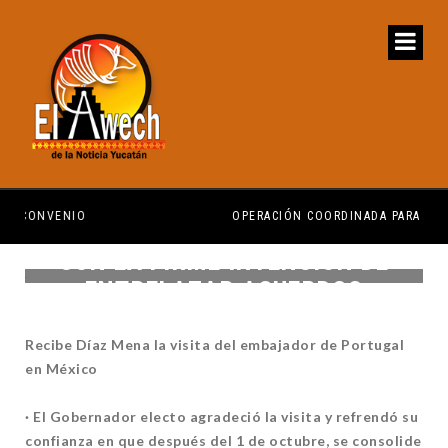
OPERACIÓN COORDINADA PARA RECUPERAR PREDIO
YU
CON LA FIRME INTENCIÓN DE
ENTRELAZAR ACUERDOS
Recibe Díaz Mena la visita del embajador de Portugal
en México
· El Gobernador electo agradeció la visita y refrendó su
confianza en que después del 1 de octubre, se consolide