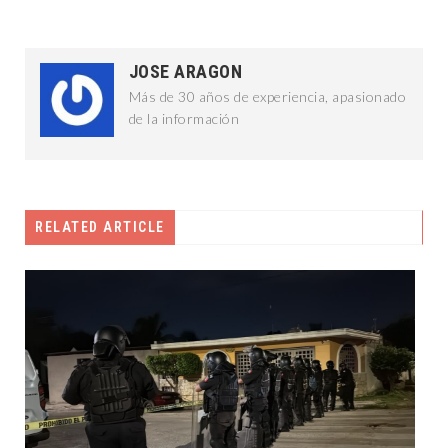
JOSE ARAGON
Más de 30 años de experiencia, apasionado
de la información
RELATED ARTICLE
DESTACADAS
5 agosto, 2026
YUCATÁN ES LA PUERTA DE ENERGÍAS
LIMPIAS DEL PAÍS