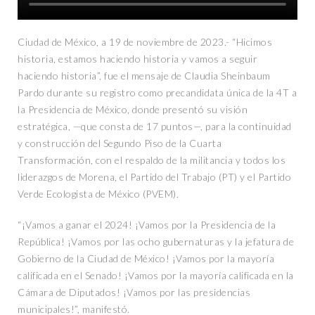
Ciudad de México, a 19 de noviembre de 2023.- “Hicimos
historia, estamos haciendo historia y vamos a seguir
haciendo historia”, fue el mensaje de Claudia Sheinbaum
Pardo durante su registro como precandidata única de la 4T a
la Presidencia de México, donde presentó su visión
estratégica, —que consta de 17 puntos—, para la continuidad
y construcción del Segundo Piso de la Cuarta
Transformación, con el respaldo de la militancia y todos los
liderazgos de Morena, el Partido del Trabajo (PT) y el Partido
Verde Ecologista de México (PVEM).
“¡Vamos a ganar el 2024! ¡Vamos por la Presidencia de la
República! ¡Vamos por las ocho gubernaturas y la jefatura de
Gobierno de la Ciudad de México! ¡Vamos por la mayoría
calificada en el Senado! ¡Vamos por la mayoría calificada en la
Cámara de Diputados! ¡Vamos por las presidencias
municipales!”, manifestó.