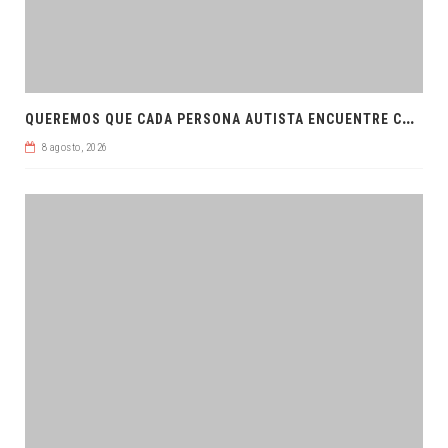
Q
UEREMOS QUE CADA PERSONA AUTISTA ENCUENTRE COMPRENSIÓN: JDM
8 agosto, 2026