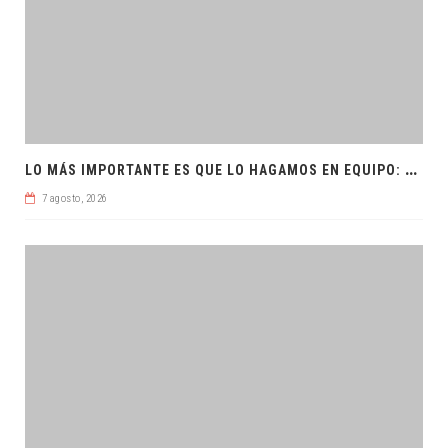
L
O MÁS IMPORTANTE ES QUE LO HAGAMOS EN EQUIPO: CPL
7 agosto, 2026