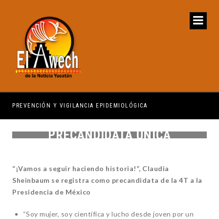
PREVENCIÓN Y VIGILANCIA EPIDEMIOLÓGICA
REG
PRECANDIDATA ÚNICA
“¡Vamos a seguir haciendo historia!”, Claudia
Sheinbaum se registra como precandidata de la 4T a la
Presidencia de México
“Soy mujer, soy científica y lucho desde joven por un