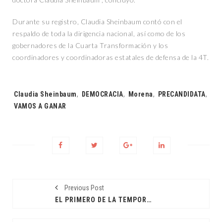
Durante su registro, Claudia Sheinbaum contó con el
respaldo de toda la dirigencia nacional, así como de los
gobernadores de la Cuarta Transformación y los
coordinadores y coordinadoras estatales de defensa de la 4T.
Tags:
Claudia Sheinbaum
,
DEMOCRACIA
,
Morena
,
PRECANDIDATA
,
VAMOS A GANAR
Previous Post
EL PRIMERO DE LA TEMPORADA