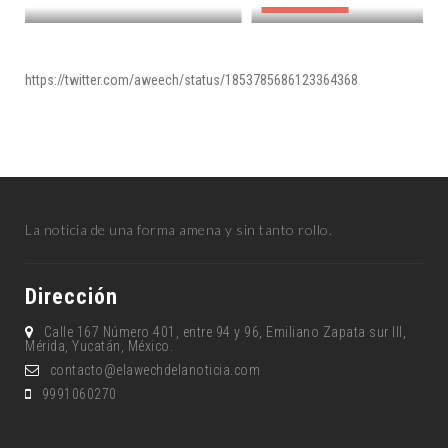
DESTACADAS
https://twitter.com/aweech/status/1853785686123364368
La noticia de una forma amena y sin tanto rollo.
Dirección
Calle 167 Número 401, entre 94 y 96, Emiliano Zapata sur lll,
Mérida, Yucatán, México.
contacto@elawechdelanoticia.com
9991060270