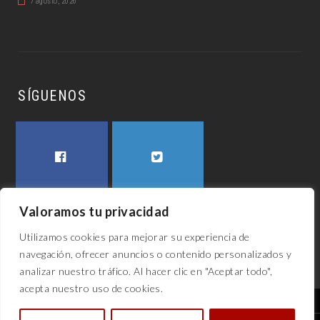
7 agosto, 2026
SÍGUENOS
FACEBOOK
TWITTER
Valoramos tu privacidad
Utilizamos cookies para mejorar su experiencia de
navegación, ofrecer anuncios o contenido personalizados y
analizar nuestro tráfico. Al hacer clic en "Aceptar todo",
acepta nuestro uso de cookies.
El awech 2023