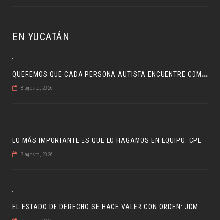
EN YUCATÁN
Q
UEREMOS QUE CADA PERSONA AUTISTA ENCUENTRE COMPRENSIÓN: JDM
8 agosto, 2026
LO MÁS IMPORTANTE ES QUE LO HAGAMOS EN EQUIPO: CPL
7 agosto, 2026
EL ESTADO DE DERECHO SE HACE VALER CON ORDEN: JDM