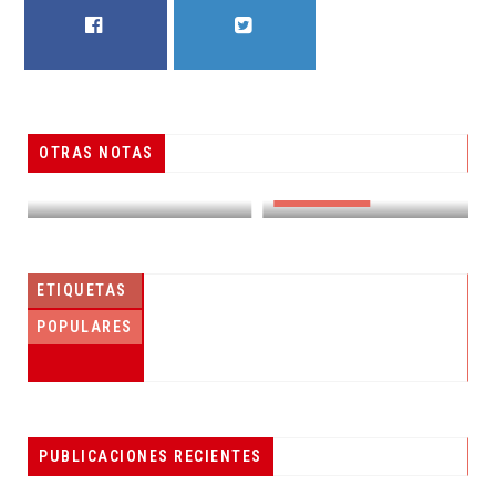
FACEBOOK
TWITTER
OTRAS NOTAS
ÁLVAREZ MAYNES PROMUEVE DENUNCIA POPULAR
DESTACADAS
ETIQUETAS
POPULARES
PUBLICACIONES RECIENTES
ACÉRCATE AL REGISTRO CIVIL PARA OBTENER TÚ ACTA