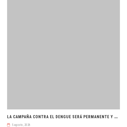
L
A CAMPAÑA CONTRA EL DENGUE SERÁ PERMANENTE Y ORDENADA
5 agosto, 2026