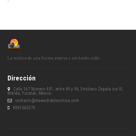
La noticia de una forma amena y sin tanto rollo.
Dirección
Calle 167 Número 401, entre 94 y 96, Emiliano Zapata sur lll,
Mérida, Yucatán, México.
contacto@elawechdelanoticia.com
9991060270