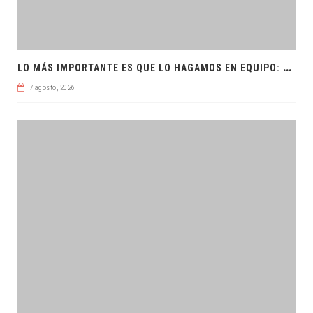
L
O MÁS IMPORTANTE ES QUE LO HAGAMOS EN EQUIPO: CPL
7 agosto, 2026