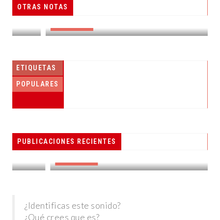
OTRAS NOTAS
RESUELVEN DOS CASOS DE ENGAÑO TELEFÓNICO
DESTACADAS
ETIQUETAS
POPULARES
PESCADORES RECIBEN EQUIPO DE
PUBLICACIONES RECIENTES
RADIOCOMUNICACIÓN
DESTACADAS
¿Identificas este sonido?
¿Qué crees que es?