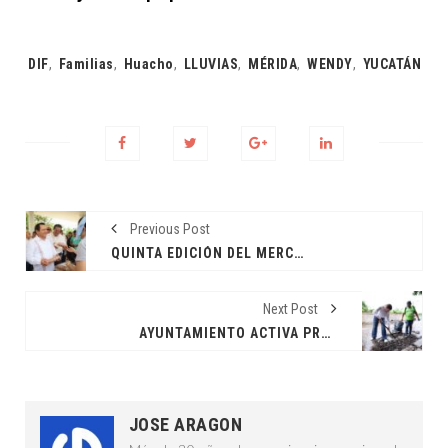
Tags:
DIF
,
Familias
,
Huacho
,
LLUVIAS
,
MÉRIDA
,
WENDY
,
YUCATÁN
Previous Post
QUINTA EDICIÓN DEL MERCADO RENACER DEL CAMPO
Next Post
AYUNTAMIENTO ACTIVA PROTOCOLO ANTE HISTÓRICAS LLUVIAS
JOSE ARAGON