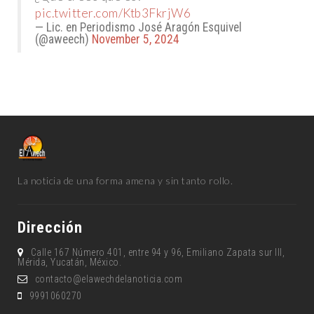
pic.twitter.com/Ktb3FkrjW6
— Lic. en Periodismo José Aragón Esquivel
(@aweech)
November 5, 2024
La noticia de una forma amena y sin tanto rollo.
Dirección
Calle 167 Número 401, entre 94 y 96, Emiliano Zapata sur lll,
Mérida, Yucatán, México.
contacto@elawechdelanoticia.com
9991060270