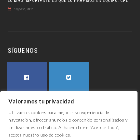
LO MÁS IMPORTANTE ES QUE LO HAGAMOS EN EQUIPO: CPL
7 agosto, 2026
SÍGUENOS
FACEBOOK
TWITTER
Valoramos tu privacidad
Utilizamos cookies para mejorar su experiencia de
navegación, ofrecer anuncios o contenido personalizados y
analizar nuestro tráfico. Al hacer clic en "Aceptar todo",
acepta nuestro uso de cookies.