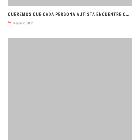
Q
UEREMOS QUE CADA PERSONA AUTISTA ENCUENTRE COMPRENSIÓN: JDM
8 agosto, 2026