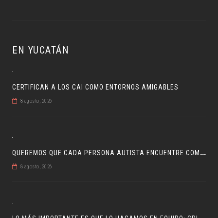
EN YUCATÁN
CERTIFICAN A LOS CAI COMO ENTORNOS AMIGABLES
8 agosto, 2026
Q
UEREMOS QUE CADA PERSONA AUTISTA ENCUENTRE COMPRENSIÓN: JDM
8 agosto, 2026