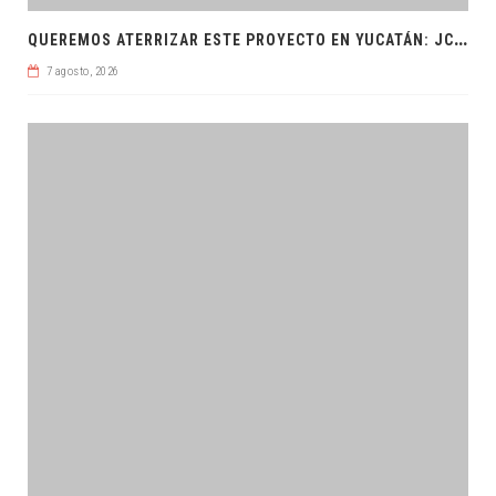
Q
UEREMOS ATERRIZAR ESTE PROYECTO EN YUCATÁN: JCRM
7 agosto, 2026