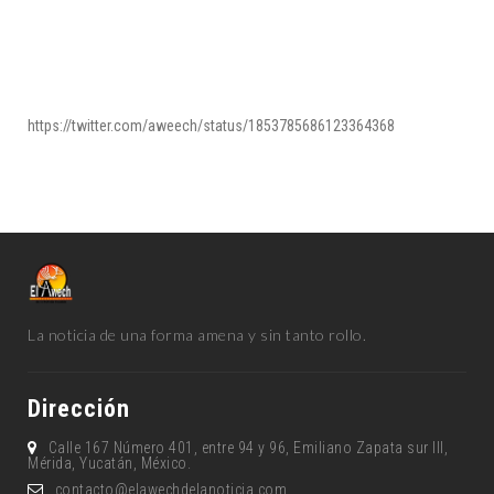
https://twitter.com/aweech/status/1853785686123364368
La noticia de una forma amena y sin tanto rollo.
Dirección
Calle 167 Número 401, entre 94 y 96, Emiliano Zapata sur lll,
Mérida, Yucatán, México.
contacto@elawechdelanoticia.com