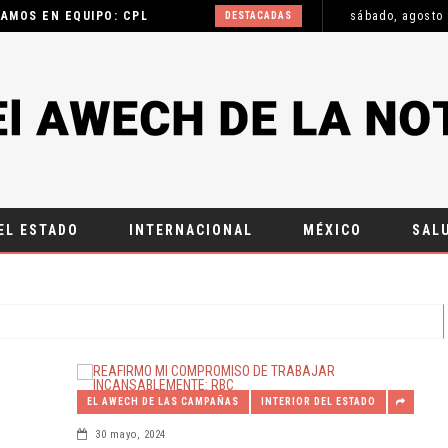
AMOS EN EQUIPO: CPL
sábado, agosto 
DESTACADAS
: JDM
DESTACADAS
AYUNTAMIENTO
S
DESTACADAS
: JCRM
DESTACADAS
IAS
AYUNTAMIENTO
DESTACADAS
EL ESTADO
INTERNACIONAL
MÉXICO
SAL
AYUNTAMIENTO
AS
DESTACADAS
CIÓN
DESTACADAS
ESCUCHAR A LAS Y LOS CIUDADANOS ES LA MEJOR FORMA DE GOBERNAR
DESTACADAS
A
DESTACADAS
DESTACADAS
EL AWECH DE LAS CAMPAÑAS
INTERIOR DEL ESTADO
DESTACADAS
30 mayo, 2024