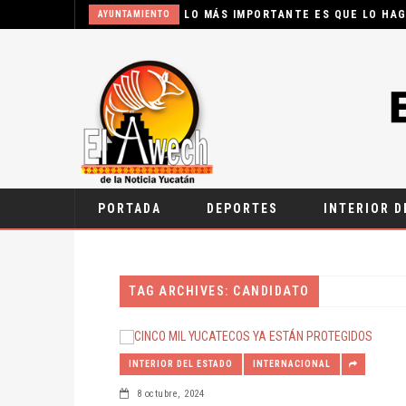
LO MÁS IMPORTANTE ES QUE LO HAG
AYUNTAMIENTO
EL ESTADO DE DERECHO SE HACE VALER CON ORDEN
PREVENCIÓN Y VIGILANCIA EPIDEMIOLÓGICA
REGIDOR EVALÚA DIVERSAS PETICIONES CIUDADANA
QUEREMOS ATERRIZAR ESTE PROYECTO EN YUCATÁN
IMSS OTORGA RECOMENDACIONES SOBRE LAS ALERG
MÉRIDANOS MERECEN TENER SERVICIOS PÚBLICOS
PORTADA
DEPORTES
INTERIOR D
PRIMER CONGRESO INTERNACIONAL BOI-MAS
SEGUIMOS FORTALECIENDO A MÉRIDA TODOS LOS DÍ
SEFOTUR AMPLÍA LAS OPORTUNIDADES DE CAPACITA
TAG ARCHIVES: CANDIDATO
MEJORES HERRAMIENTAS PARA LA GESTIÓN PACÍFIC
DIF YUCATÁN Y UBER SIGNAN CONVENIO
INTERIOR DEL ESTADO
INTERNACIONAL
OPERACIÓN COORDINADA PARA RECUPERAR PREDIO
8 octubre, 2024