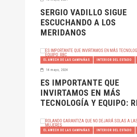
LOS NARANJOS Y LOMAS II YA ESTÁN REHABILITADOS
SERGIO VADILLO SIGUE
CRUZADA FORESTAL SUPERÓ LA META ESTABLECIDA
ESCUCHANDO A LOS
QUINTO INFORME DE GOBIERNO CAMPECHANO
MERIDANOS
REGIDOR DENUNCIA OMISIONES EN NUEVO REGLAME
RESUELVEN DOS CASOS DE ENGAÑO TELEFÓNICO
MC PRESENTA RESULTADOS DURANTE EL CONSEJO E
EL AWECH DE LAS CAMPAÑAS
INTERIOR DEL ESTADO
14 mayo, 2024
COORDINACIÓN ENTRE LOS TRES ÓRDENES DE GOBI
ES IMPORTANTE QUE
CONCLUYEN CURSOS EN TALLERES COMUNITARIOS
INVIRTAMOS EN MÁS
PESCADORES RECIBEN EQUIPO DE RADIOCOMUNICAC
TECNOLOGÍA Y EQUIPO: 
INTERCAMBIO DE SABERES ANCESTRALES DE PARTE
ÁLVAREZ MAYNES PROMUEVE DENUNCIA POPULAR
GOBERNADOR PUSO EN MARCHA LA SEGUNDA ETAPA
EL AWECH DE LAS CAMPAÑAS
INTERIOR DEL ESTADO
MC REFRENDA SU COMPROMISO CON YUCATÁN