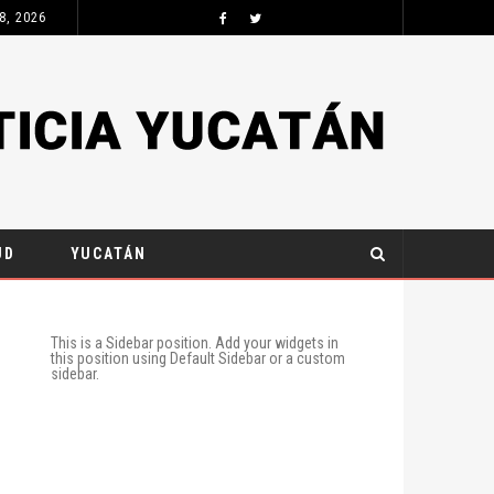
8, 2026
UD
YUCATÁN
This is a Sidebar position. Add your widgets in
this position using Default Sidebar or a custom
sidebar.