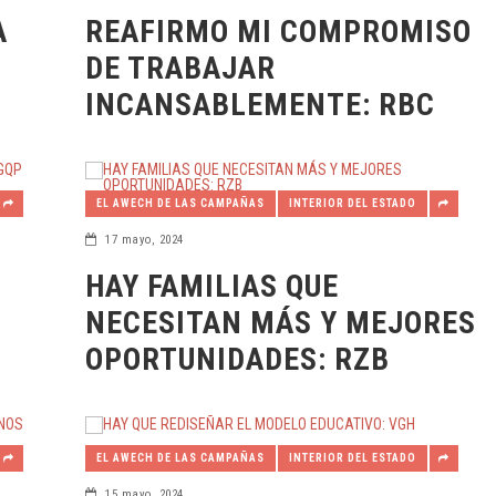
AÍS
DESTACADAS
A
REAFIRMO MI COMPROMISO
DESTACADAS
DE TRABAJAR
LA CAMPAÑA CONTRA EL DENGUE SERÁ PERMANENTE Y ORDENADA
DESTACADAS
INCANSABLEMENTE: RBC
AYUNTAMIENTO
ESTATRÉGICA
DESTACADAS
NAS
DESTACADAS
EL AWECH DE LAS CAMPAÑAS
INTERIOR DEL ESTADO
DEPORTES
17 mayo, 2024
AYUNTAMIENTO
HAY FAMILIAS QUE
 NATIVA
AYUNTAMIENTO
NECESITAN MÁS Y MEJORES
DESTACADAS
OPORTUNIDADES: RZB
DESTACADAS
AL
DESTACADAS
ESTE LOGRO PERTENECE A QUIENES DECIDIERON DEFENDER SU TERITORIO
DESTACADAS
EL AWECH DE LAS CAMPAÑAS
INTERIOR DEL ESTADO
IZAMAL Y PROGRESO ESTÁN TOMANDO UNA DECISIÓN RESPONSABLE: JDM
AYUNTAMIENTO
15 mayo, 2024