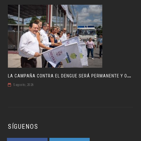
L
A CAMPAÑA CONTRA EL DENGUE SERÁ PERMANENTE Y ORDENADA
5 agosto, 2026
SÍGUENOS