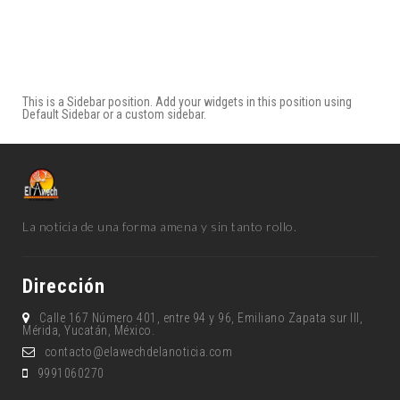
This is a Sidebar position. Add your widgets in this position using
Default Sidebar or a custom sidebar.
La noticia de una forma amena y sin tanto rollo.
Dirección
Calle 167 Número 401, entre 94 y 96, Emiliano Zapata sur lll,
Mérida, Yucatán, México.
contacto@elawechdelanoticia.com
9991060270