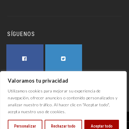
SÍGUENOS
FACEBOOK
TWITTER
Valoramos tu privacidad
Utilizamos cookies para mejorar su experiencia de
navegación, ofrecer anuncios o contenido personalizados y
analizar nuestro tráfico. Al hacer clic en "Aceptar todo",
acepta nuestro uso de cookies.
El awech 2023
Personalizar
Rechazar todo
Aceptar todo