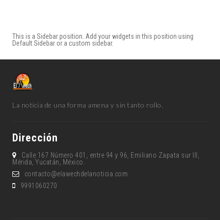
This is a Sidebar position. Add your widgets in this position using
Default Sidebar or a custom sidebar.
La noticia de una forma amena y sin tanto rollo.
Dirección
Calle 167 Número 401, entre 94 y 96, Emiliano Zapata sur lll,
Mérida, Yucatán, México.
contacto@elawechdelanoticia.com
9991060270