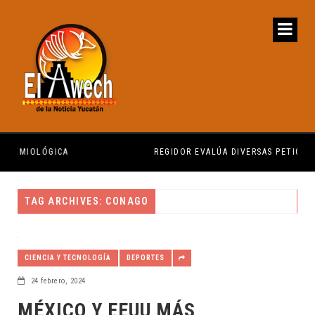
ÓGICA
REGIDOR EVALÚA DIVERSAS PETICIONES CIUDA
TAG ARCHIVES: CONAGO
CIENCIA Y TECNOLOGÍA
DEPORTES
24 febrero, 2024
MÉXICO Y EEUU MÁS