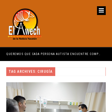
QUEREMOS QUE CADA PERSONA AUTISTA ENCUENTRE COMPRENSIÓN: JDM
LO 
TAG ARCHIVES: CIRUGÍA