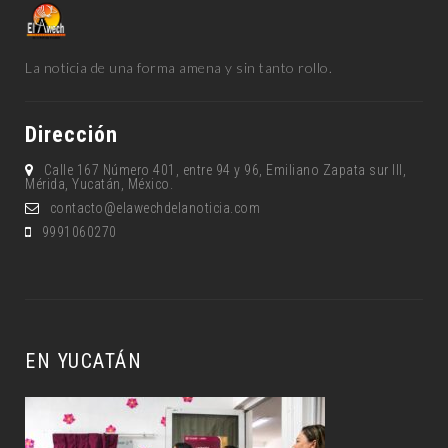
La noticia de una forma amena y sin tanto rollo.
Dirección
Calle 167 Número 401, entre 94 y 96, Emiliano Zapata sur lll,
Mérida, Yucatán, México.
contacto@elawechdelanoticia.com
9991060270
EN YUCATÁN