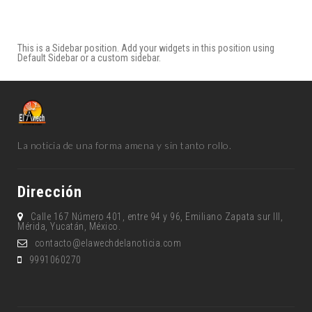
This is a Sidebar position. Add your widgets in this position using
Default Sidebar or a custom sidebar.
La noticia de una forma amena y sin tanto rollo.
Dirección
Calle 167 Número 401, entre 94 y 96, Emiliano Zapata sur lll,
Mérida, Yucatán, México.
contacto@elawechdelanoticia.com
9991060270