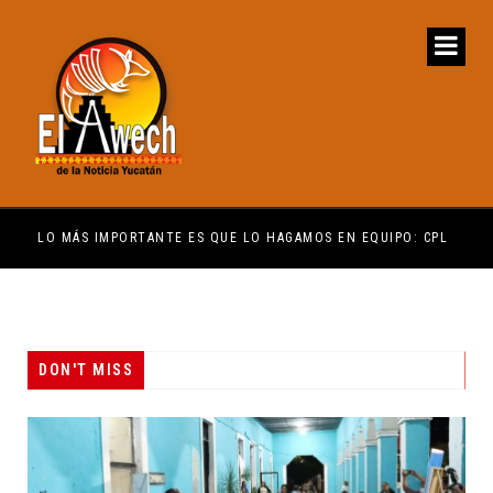
ENCUENTRE COMPRENSIÓN: JDM
LO MÁS IMPORTANTE ES QUE LO HAGAMOS EN EQUIPO: CPL
EL 
DON'T MISS