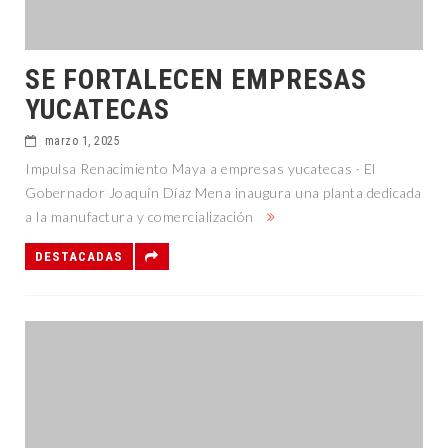
SE FORTALECEN EMPRESAS
YUCATECAS
marzo 1, 2025
Impulsa Renacimiento Maya a empresas yucatecas · El
Gobernador Joaquín Díaz Mena inaugura una planta dedicada
a la manufactura y comercialización
DESTACADAS