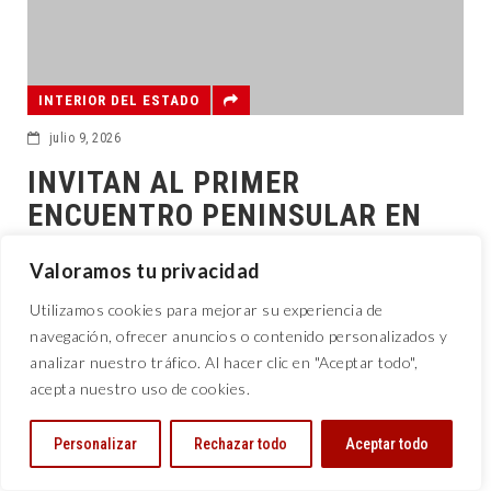
INTERIOR DEL ESTADO
julio 9, 2026
INVITAN AL PRIMER
ENCUENTRO PENINSULAR EN
LENGUA MAYA
Valoramos tu privacidad
Abren convocatoria para el Primer Encuentro Peninsular de
Utilizamos cookies para mejorar su experiencia de
Escritoras y Escritores en Lengua Maya Autoras y autores
navegación, ofrecer anuncios o contenido personalizados y
de Yucatán, Campeche y Quintana Ro
analizar nuestro tráfico. Al hacer clic en "Aceptar todo",
acepta nuestro uso de cookies.
Personalizar
Rechazar todo
Aceptar todo