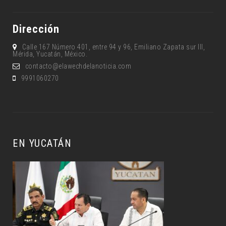
Dirección
Calle 167 Número 401, entre 94 y 96, Emiliano Zapata sur lll,
Mérida, Yucatán, México.
contacto@elawechdelanoticia.com
9991060270
EN YUCATÁN